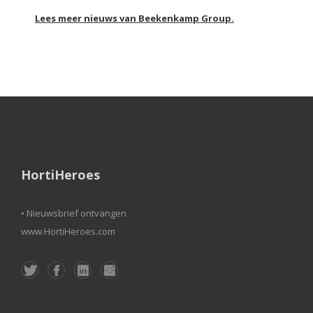
Lees meer nieuws van Beekenkamp Group.
HortiHeroes
• Nieuwsbrief ontvangen
www.HortiHeroes.com



