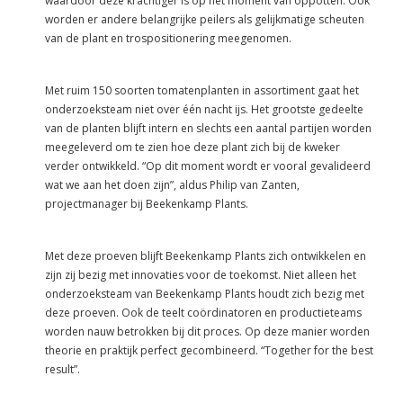
waardoor deze krachtiger is op het moment van oppotten. Ook
worden er andere belangrijke peilers als gelijkmatige scheuten
van de plant en trospositionering meegenomen.
Met ruim 150 soorten tomatenplanten in assortiment gaat het
onderzoeksteam niet over één nacht ijs. Het grootste gedeelte
van de planten blijft intern en slechts een aantal partijen worden
meegeleverd om te zien hoe deze plant zich bij de kweker
verder ontwikkeld. “Op dit moment wordt er vooral gevalideerd
wat we aan het doen zijn”, aldus Philip van Zanten,
projectmanager bij Beekenkamp Plants.
Met deze proeven blijft Beekenkamp Plants zich ontwikkelen en
zijn zij bezig met innovaties voor de toekomst. Niet alleen het
onderzoeksteam van Beekenkamp Plants houdt zich bezig met
deze proeven. Ook de teelt coördinatoren en productieteams
worden nauw betrokken bij dit proces. Op deze manier worden
theorie en praktijk perfect gecombineerd. “Together for the best
result”.